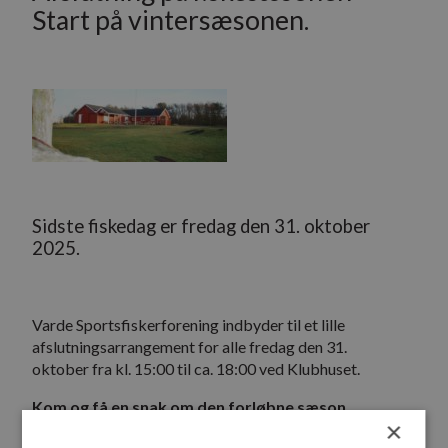
Start på vintersæsonen.
Sidste fiskedag er fredag den 31. oktober
2025.
Varde Sportsfiskerforening indbyder til et lille
afslutningsarrangement for alle fredag den 31.
oktober fra kl. 15:00 til ca. 18:00 ved Klubhuset.
Kom og få en snak om den forløbne sæson.
×
Du kan købe “en pølse med det hele” og lidt at