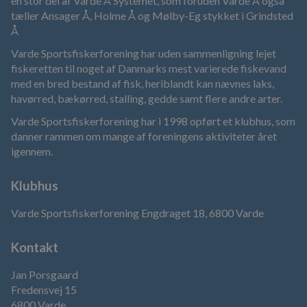
en stor del af Varde Å Systemet, som foruden Varde Å også
tæller Ansager Å, Holme Å og Mølby-Eg stykket i Grindsted
Å
Varde Sportsfiskerforening har uden sammenligning lejet
fiskeretten til noget af Danmarks mest varierede fiskevand
med en bred bestand af fisk, heriblandt kan nævnes laks,
havørred, bækørred, stalling, gedde samt flere andre arter.
Varde Sportsfiskerforening har i 1998 opført et klubhus, som
danner rammen om mange af foreningens aktiviteter året
igennem.
Klubhus
Varde Sportsfiskerforening Engdraget 18, 6800 Varde
Kontakt
Jan Porsgaard
Fredensvej 15
6800 Varde