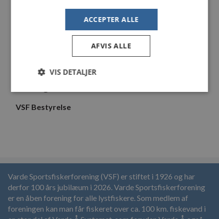
Seniorerne holder åbent i Klubhuset hver tirsdag aften
fra kl. 19:00.
ACCEPTER ALLE
AFVIS ALLE
Alle medlemmer er velkomne
Mød blot frem – vi ses
VIS DETALJER
Bestyrelsesmedlem Jan Porsgaard 30 13 47 40 mail:
klubhus@vsff.dk
VSF Bestyrelse
Varde Sportsfiskerforening (VSF) er stiftet i 1926 og har
derfor 100 års jubilæum i 2026. Varde Sportsfiskerforening
er en åben forening for alle lystfiskere. Som medlem af
foreningen kan man får fiskeret over ca. 100 km. fiskevand i