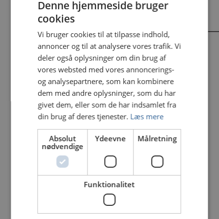
Denne hjemmeside bruger
drikke.
cookies
_____________________________________________________________________
Vi bruger cookies til at tilpasse indhold,
annoncer og til at analysere vores trafik. Vi
deler også oplysninger om din brug af
Start på vintersæsonen 2025 – 2026.
vores websted med vores annoncerings-
og analysepartnere, som kan kombinere
dem med andre oplysninger, som du har
Tirsdage er klubdage.
givet dem, eller som de har indsamlet fra
din brug af deres tjenester.
Læs mere
I Varde Sportsfiskerforenings Klubhus Engdraget
18 Varde.
Absolut
Ydeevne
Målretning
nødvendige
Om tirsdagen fra den 4. november 2025 og stort set
hver tirsdag frem til den 16. april 2026 holdes der “VSF-
klub-kom-sammen”.
Funktionalitet
Pensionisterne afholder klubeftermiddage tirsdage fra
kl. 13:30.