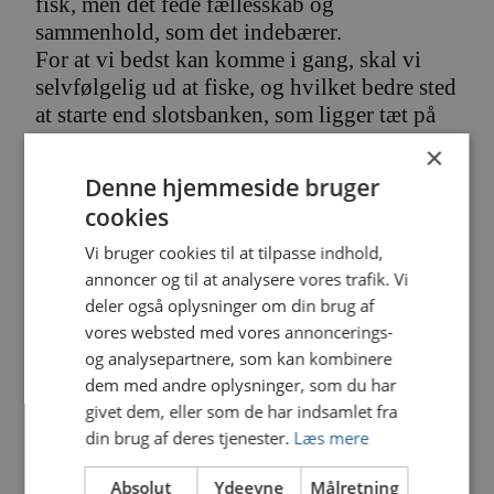
fisk, men det fede fællesskab og
sammenhold, som det indebærer.
For at vi bedst kan komme i gang, skal vi
selvfølgelig ud at fiske, og hvilket bedre sted
at starte end slotsbanken, som ligger tæt på
klubhuset, der er rig mulighed for fangst af
×
både aborre, skaller og gedder
Det bliver
Denne hjemmeside bruger
søndag den 21. Juni, hvor vi mødes kl.
cookies
12:00
ved klubhuset på engdraget 18, 6800
Varde. Vi starter med en grillpølse og en
Vi bruger cookies til at tilpasse indhold,
sodavand, og gør herefter grejet klar inden vi
annoncer og til at analysere vores trafik. Vi
går mod fiskevandet
Er man helt ny indenfor
deler også oplysninger om din brug af
vores websted med vores annoncerings-
fiskeri, så frygt ej! Vi har en masse fed
og analysepartnere, som kan kombinere
udlånsgrej, som juniorerne kan låne kvit og
dem med andre oplysninger, som du har
frit.
Turen slutter med en sodavand ved
givet dem, eller som de har indsamlet fra
klubhuset cirka kl. 16:30.
din brug af deres tjenester.
Læs mere
Tilmelding sker her i tråden eller på
telefon: 60189269
Absolut
Ydeevne
Målretning