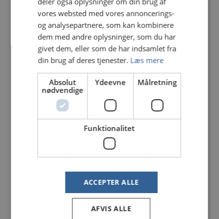
parkeringspladsen ud til åen kl. 08:30.
deler også oplysninger om din brug af
vores websted med vores annoncerings-
Efter lidt snak frem og tilbage findes der ud af,
og analysepartnere, som kan kombinere
hvor turen går hen. Vi plejer at deles i mindre
dem med andre oplysninger, som du har
grupper, og kører så i private biler ud til det sted,
givet dem, eller som de har indsamlet fra
de enkelte føler for lige den tirsdag.
din brug af deres tjenester.
Læs mere
De fleste af deltagerne mødes så igen på et aftalt
sted, hvor den fælles frokost indtages kl. 11:30.
Absolut
Ydeevne
Målretning
nødvendige
Der er ingen tilmelding, og du bestemmer helt selv,
hvor meget og hvor du vil fiske.
Funktionalitet
Vil du vide lidt mere, så kontakt Erik Nielsen Mail:
eni.nielsen@gmail.com Mobil: 61 72 49 02
ACCEPTER ALLE
AFVIS ALLE