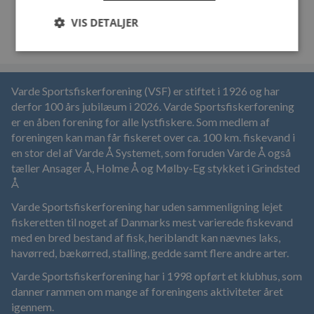
VIS DETALJER
Varde Sportsfiskerforening (VSF) er stiftet i 1926 og har
derfor 100 års jubilæum i 2026. Varde Sportsfiskerforening
er en åben forening for alle lystfiskere. Som medlem af
foreningen kan man får fiskeret over ca. 100 km. fiskevand i
en stor del af Varde Å Systemet, som foruden Varde Å også
tæller Ansager Å, Holme Å og Mølby-Eg stykket i Grindsted
Å
Varde Sportsfiskerforening har uden sammenligning lejet
fiskeretten til noget af Danmarks mest varierede fiskevand
med en bred bestand af fisk, heriblandt kan nævnes laks,
havørred, bækørred, stalling, gedde samt flere andre arter.
Varde Sportsfiskerforening har i 1998 opført et klubhus, som
danner rammen om mange af foreningens aktiviteter året
igennem.